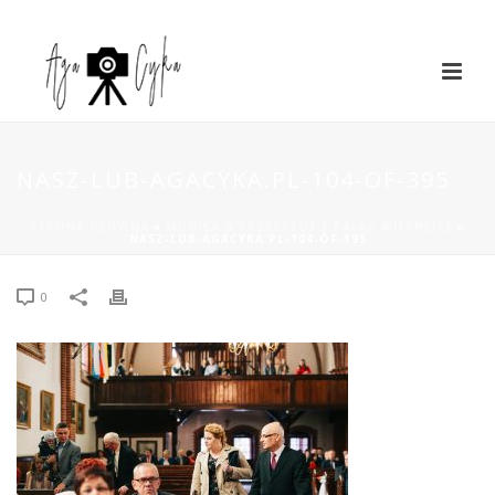
NASZ-LUB-AGACYKA.PL-104-OF-395
STRONA GŁÓWNA
»
MONIKA & KRZYSZTOF | PAŁAC WIECHLICE
»
NASZ-LUB-AGACYKA.PL-104-OF-395
0