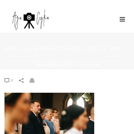
NASZ-LUB-AGACYKA.PL-120-OF-395
STRONA GŁÓWNA
»
MONIKA & KRZYSZTOF | PAŁAC WIECHLICE
»
NASZ-LUB-AGACYKA.PL-120-OF-395
0