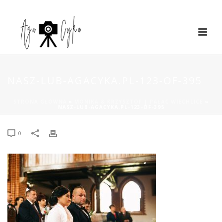
NASZ-LUB-AGACYKA.PL-123-OF-395
STRONA GŁÓWNA
»
MONIKA & KRZYSZTOF | PAŁAC WIECHLICE
»
NASZ-LUB-AGACYKA.PL-123-OF-395
0