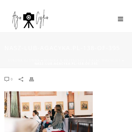
NASZ-LUB-AGACYKA.PL-138-OF-395
STRONA GŁÓWNA
»
MONIKA & KRZYSZTOF | PAŁAC WIECHLICE
»
NASZ-LUB-AGACYKA.PL-138-OF-395
0