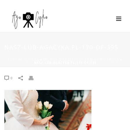
NASZ-LUB-AGACYKA.PL-170-OF-395
STRONA GŁÓWNA
»
MONIKA & KRZYSZTOF | PAŁAC WIECHLICE
»
NASZ-LUB-AGACYKA.PL-170-OF-395
0