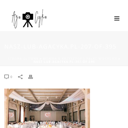
NASZ-LUB-AGACYKA.PL-207-OF-395
STRONA GŁÓWNA
»
MONIKA & KRZYSZTOF | PAŁAC WIECHLICE
»
NASZ-LUB-AGACYKA.PL-207-OF-395
0