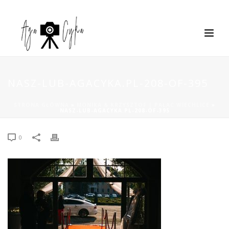
NASZ-LUB-AGACYKA.PL-208-OF-395
STRONA GŁÓWNA
»
MONIKA & KRZYSZTOF | PAŁAC WIECHLICE
»
NASZ-LUB-AGACYKA.PL-208-OF-395
0