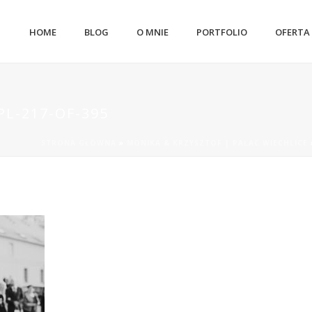
HOME
BLOG
O MNIE
PORTFOLIO
OFERTA
L-217-OF-395
STRONA GŁÓWNA
»
MONIKA & KRZYSZTOF | PAŁAC WIECHLICE