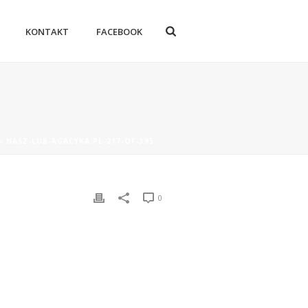
KONTAKT
FACEBOOK
»
NASZ-LUB-AGACYKA.PL-217-OF-395
0