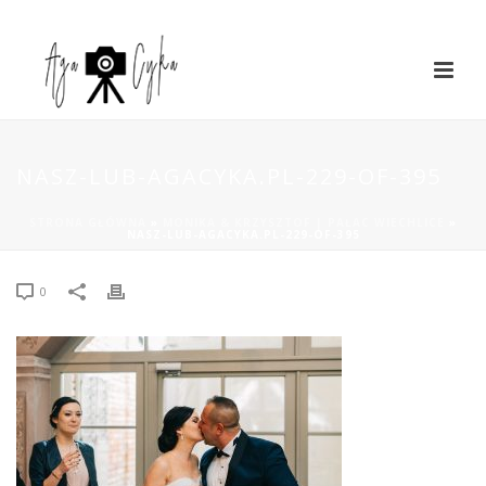
NASZ-LUB-AGACYKA.PL-229-OF-395
STRONA GŁÓWNA
»
MONIKA & KRZYSZTOF | PAŁAC WIECHLICE
»
NASZ-LUB-AGACYKA.PL-229-OF-395
0