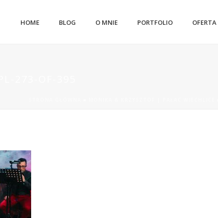
HOME
BLOG
O MNIE
PORTFOLIO
OFERTA
L-273-OF-395
STRONA GŁÓWNA
»
MONIKA & KRZYSZTOF | PAŁAC WIECHLICE