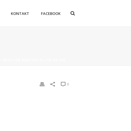
KONTAKT
FACEBOOK
»
NASZ-LUB-AGACYKA.PL-273-OF-395
0