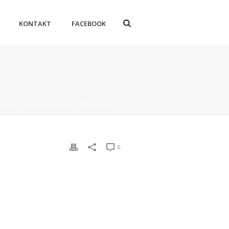
KONTAKT
FACEBOOK
»
NASZ-LUB-AGACYKA.PL-285-OF-395
0