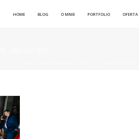
HOME
BLOG
O MNIE
PORTFOLIO
OFERTA
L-285-OF-395
STRONA GŁÓWNA
»
MONIKA & KRZYSZTOF | PAŁAC WIECHLICE