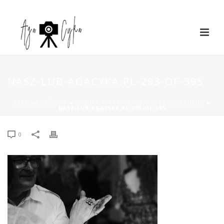
NASZ-LUB-AGACYKA.PL-293-OF-395
STRONA GŁÓWNA
»
MONIKA & KRZYSZTOF | PAŁAC WIECHLICE
»
NASZ-LUB-AGACYKA.PL-293-OF-395
0