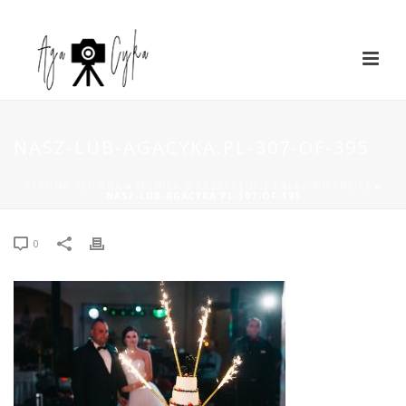
NASZ-LUB-AGACYKA.PL-307-OF-395
STRONA GŁÓWNA
»
MONIKA & KRZYSZTOF | PAŁAC WIECHLICE
»
NASZ-LUB-AGACYKA.PL-307-OF-395
0