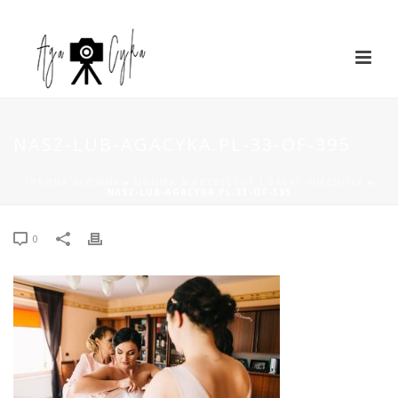
NASZ-LUB-AGACYKA.PL-33-OF-395
STRONA GŁÓWNA
»
MONIKA & KRZYSZTOF | PAŁAC WIECHLICE
»
NASZ-LUB-AGACYKA.PL-33-OF-395
0