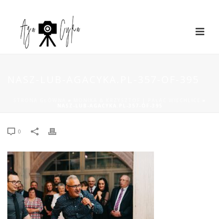
NASZ-LUB-AGACYKA.PL-357-OF-395
STRONA GŁÓWNA
»
MONIKA & KRZYSZTOF | PAŁAC WIECHLICE
»
NASZ-LUB-AGACYKA.PL-357-OF-395
0