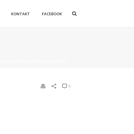
KONTAKT
FACEBOOK
»
NASZ-LUB-AGACYKA.PL-374-OF-395
0