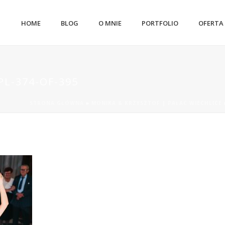
HOME
BLOG
O MNIE
PORTFOLIO
OFERTA
L-374-OF-395
STRONA GŁÓWNA
»
MONIKA & KRZYSZTOF | PAŁAC WIECHLICE