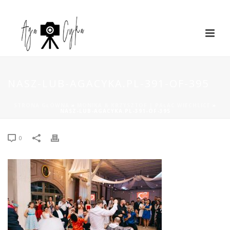
NASZ-LUB-AGACYKA.PL-391-OF-395
STRONA GŁÓWNA
»
MONIKA & KRZYSZTOF | PAŁAC WIECHLICE
»
NASZ-LUB-AGACYKA.PL-391-OF-395
0