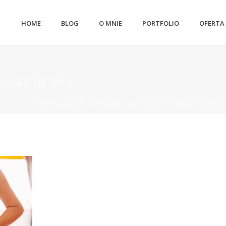
HOME
BLOG
O MNIE
PORTFOLIO
OFERTA
L-47-OF-395
STRONA GŁÓWNA
»
MONIKA & KRZYSZTOF | PAŁAC WIECHLIC