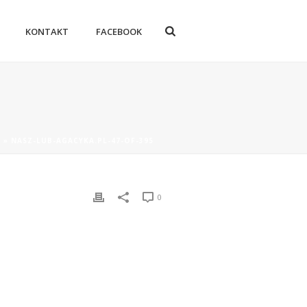
KONTAKT
FACEBOOK
E
»
NASZ-LUB-AGACYKA.PL-47-OF-395
0