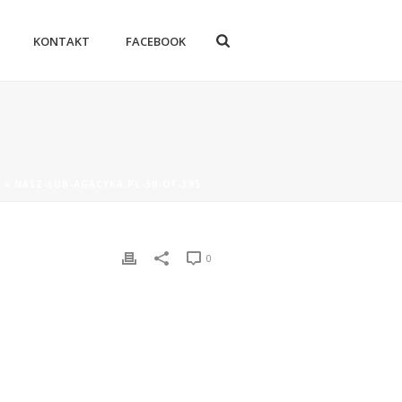
KONTAKT
FACEBOOK
E
»
NASZ-LUB-AGACYKA.PL-50-OF-395
0