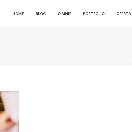
HOME
BLOG
O MNIE
PORTFOLIO
OFERTA
L-50-OF-395
STRONA GŁÓWNA
»
MONIKA & KRZYSZTOF | PAŁAC WIECHLIC