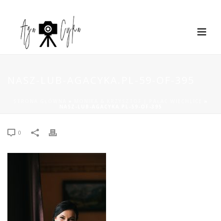
NASZ-LUB-AGACYKA.PL-59-OF-395
STRONA GŁÓWNA
»
MONIKA & KRZYSZTOF | PAŁAC WIECHLICE
»
NASZ-LUB-AGACYKA.PL-59-OF-395
0