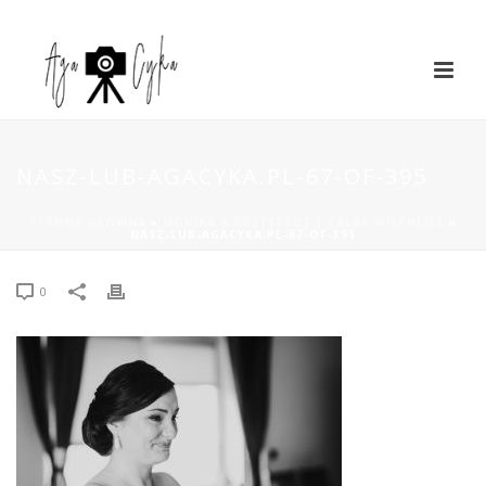
NASZ-LUB-AGACYKA.PL-67-OF-395
STRONA GŁÓWNA
»
MONIKA & KRZYSZTOF | PAŁAC WIECHLICE
»
NASZ-LUB-AGACYKA.PL-67-OF-395
0