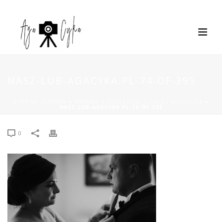
NASZ-LUB-AGACYKA.PL-74-OF-395
STRONA GŁÓWNA
»
MONIKA & KRZYSZTOF | PAŁAC WIECHLICE
»
NASZ-LUB-AGACYKA.PL-74-OF-395
0