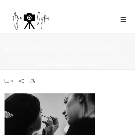
NASZ-LUB-AGACYKA.PL-9-OF-395
STRONA GŁÓWNA
»
MONIKA & KRZYSZTOF | PAŁAC WIECHLICE
»
NASZ-LUB-AGACYKA.PL-9-OF-395
0