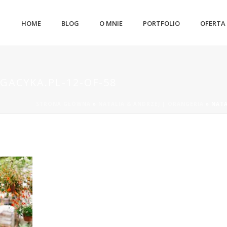
HOME
BLOG
O MNIE
PORTFOLIO
OFERTA
GACYKA.PL-12-OF-58
STRONA GŁÓWNA
»
NATALIA & ANDRZEJ | ORANGERIA
»
NATA