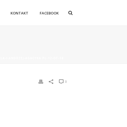
KONTAKT
FACEBOOK
LA-I-ANDRZEJ-AGACYKA.PL-12-OF-58
0