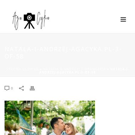
NATALA-I-ANDRZEJ-AGACYKA.PL-3-
OF-58
STRONA GŁÓWNA
»
NATALIA & ANDRZEJ | ORANGERIA
»
NATALA-I-
ANDRZEJ-AGACYKA.PL-3-OF-58
0