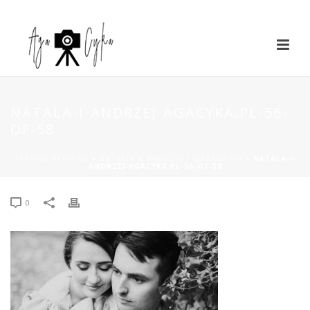
NATALA-I-ANDRZEJ-AGACYKA.PL-56-
OF-58
STRONA GŁÓWNA
»
NATALIA & ANDRZEJ | ORANGERIA
»
NATALA-I-
ANDRZEJ-AGACYKA.PL-56-OF-58
0