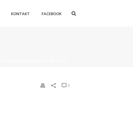
KONTAKT
FACEBOOK
LA-I-ANDRZEJ-AGACYKA.PL-58-OF-58
0