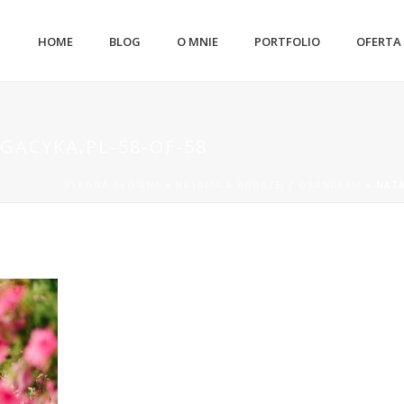
HOME
BLOG
O MNIE
PORTFOLIO
OFERTA
GACYKA.PL-58-OF-58
STRONA GŁÓWNA
»
NATALIA & ANDRZEJ | ORANGERIA
»
NATA