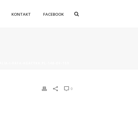
KONTAKT
FACEBOOK
ALIA-I-RAFA-AGACYKA.PL-148-OF-159
0