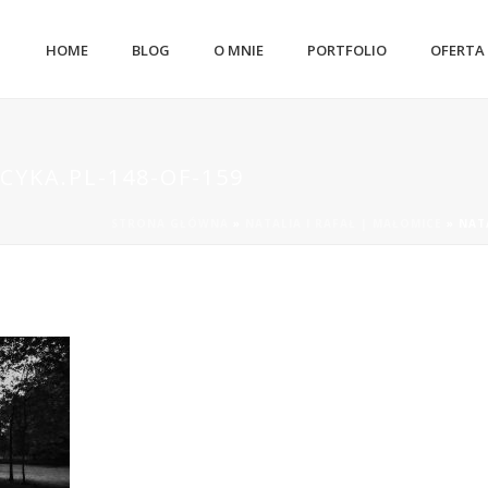
HOME
BLOG
O MNIE
PORTFOLIO
OFERTA
CYKA.PL-148-OF-159
STRONA GŁÓWNA
»
NATALIA I RAFAŁ | MAŁOMICE
»
NAT