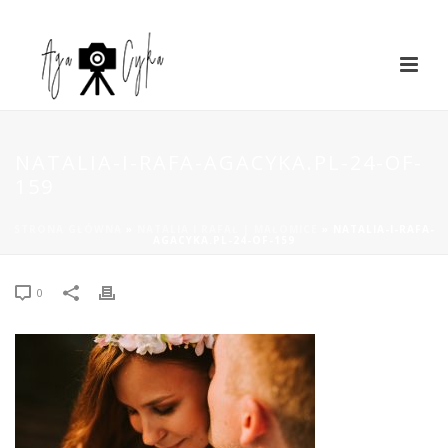
NATALIA-I-RAFA-AGACYKA.PL-24-OF-
159
STRONA GŁÓWNA
»
NATALIA I RAFAŁ | MAŁOMICE
»
NATALIA-I-RAFA-
AGACYKA.PL-24-OF-159
0