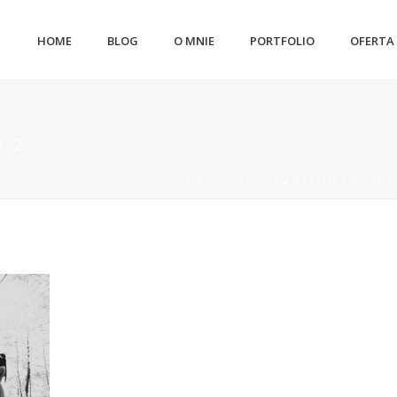
HOME
BLOG
O MNIE
PORTFOLIO
OFERTA
A-2
STRONA GŁÓWNA
»
NATALIA I RAFAŁ 