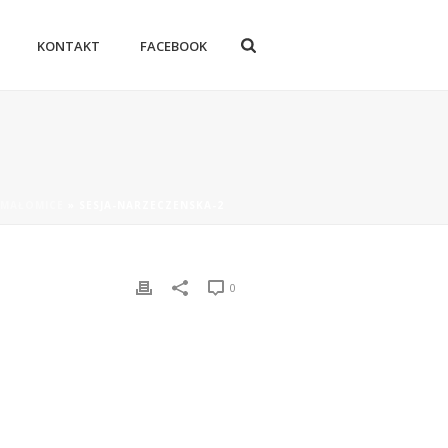
KONTAKT
FACEBOOK
| MAŁOMICE
»
SESJA-NARZECZENSKA-2
0