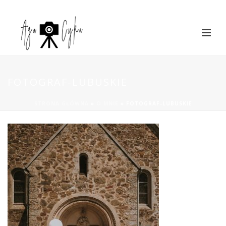
FOTOGRAF-LUBUSKIE
STRONA GŁÓWNA
»
O MNIE
»
FOTOGRAF-LUBUSKIE