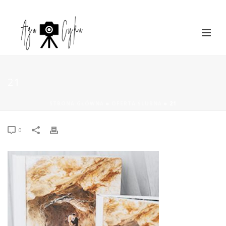
21
STRONA GŁÓWNA
»
OFERTA ŚLUBNA
»
21
0