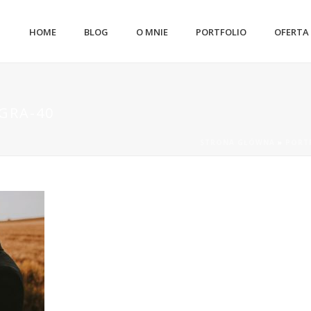
HOME
BLOG
O MNIE
PORTFOLIO
OFERTA
GRA-40
STRONA GŁÓWNA
»
PORT