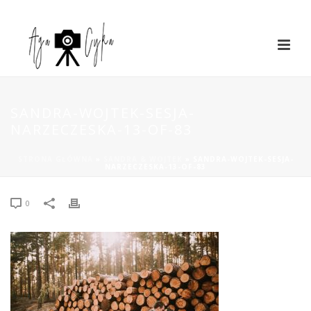
SANDRA-WOJTEK-SESJA-
NARZECZESKA-13-OF-83
STRONA GŁÓWNA
»
SANDRA & WOJTEK
»
SANDRA-WOJTEK-SESJA-
NARZECZESKA-13-OF-83
0