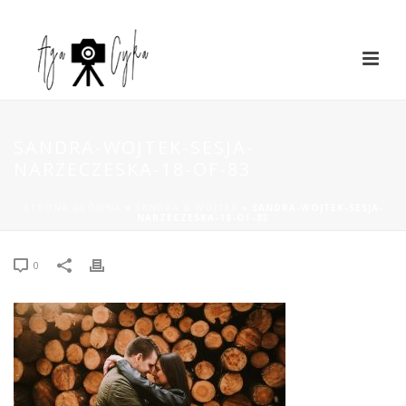
SANDRA-WOJTEK-SESJA-
NARZECZESKA-18-OF-83
STRONA GŁÓWNA
»
SANDRA & WOJTEK
»
SANDRA-WOJTEK-SESJA-
NARZECZESKA-18-OF-83
0