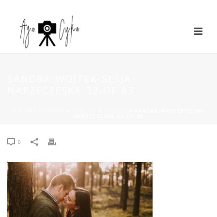
SANDRA-WOJTEK-SESJA-
NARZECZESKA-32-OF-83
STRONA GŁÓWNA
»
SANDRA & WOJTEK
»
SANDRA-WOJTEK-SESJA-
NARZECZESKA-32-OF-83
0