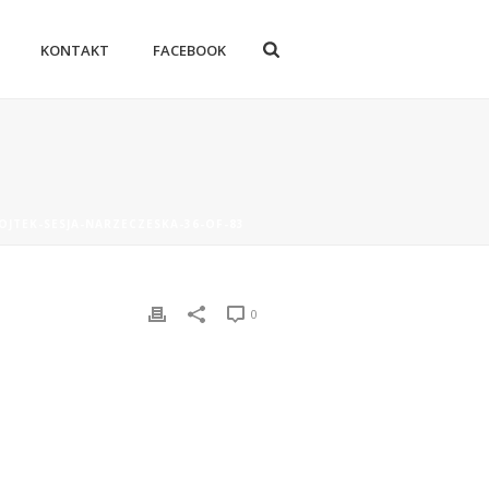
KONTAKT
FACEBOOK
JTEK-SESJA-NARZECZESKA-36-OF-83
0