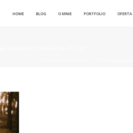
HOME
BLOG
O MNIE
PORTFOLIO
OFERTA
JA-NARZECZESKA-36-OF-83
STRONA GŁÓWNA
»
SANDRA & WOJTEK
»
SANDRA-WO