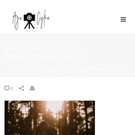
SANDRA-WOJTEK-SESJA-
NARZECZESKA-40-OF-83
STRONA GŁÓWNA
»
SANDRA & WOJTEK
»
SANDRA-WOJTEK-SESJA-
NARZECZESKA-40-OF-83
0