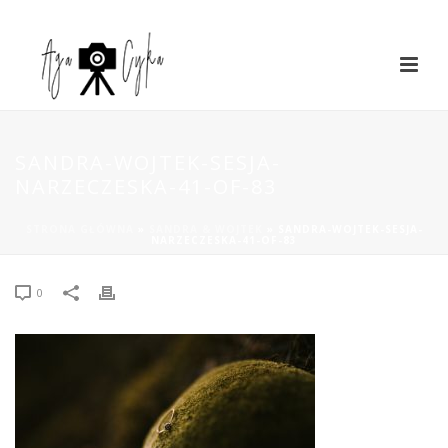
SANDRA-WOJTEK-SESJA-
NARZECZESKA-41-OF-83
STRONA GŁÓWNA
»
SANDRA & WOJTEK
»
SANDRA-WOJTEK-SESJA-
NARZECZESKA-41-OF-83
0