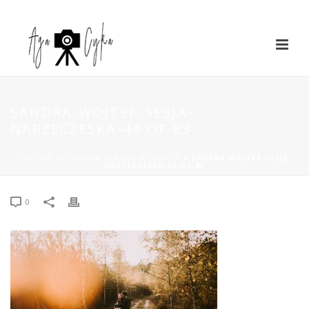
SANDRA-WOJTEK-SESJA-
NARZECZESKA-44-OF-83
STRONA GŁÓWNA
»
SANDRA & WOJTEK
»
SANDRA-WOJTEK-SESJA-
NARZECZESKA-44-OF-83
0