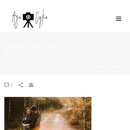
SANDRA-WOJTEK-SESJA-
NARZECZESKA-45-OF-83
STRONA GŁÓWNA
»
SANDRA & WOJTEK
»
SANDRA-WOJTEK-SESJA-
NARZECZESKA-45-OF-83
0