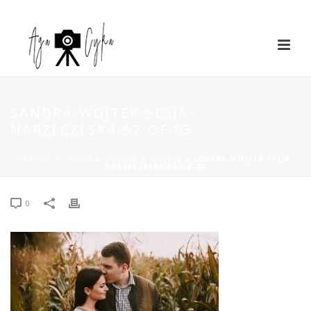
SANDRA-WOJTEK-SESJA-
NARZECZESKA-52-OF-83
STRONA GŁÓWNA
»
SANDRA & WOJTEK
»
SANDRA-WOJTEK-SESJA-
NARZECZESKA-52-OF-83
0