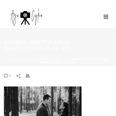
SANDRA-WOJTEK-SESJA-
NARZECZESKA-6-OF-83
STRONA GŁÓWNA
»
SANDRA & WOJTEK
»
SANDRA-WOJTEK-SESJA-
NARZECZESKA-6-OF-83
0