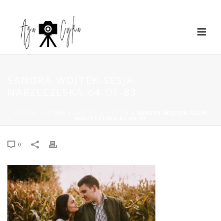
SANDRA-WOJTEK-SESJA-
NARZECZESKA-64-OF-83
STRONA GŁÓWNA
»
SANDRA & WOJTEK
»
SANDRA-WOJTEK-SESJA-
NARZECZESKA-64-OF-83
0