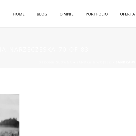
HOME
BLOG
O MNIE
PORTFOLIO
OFERTA
JA-NARZECZESKA-70-OF-83
STRONA GŁÓWNA
»
SANDRA & WOJTEK
»
SANDRA-WO