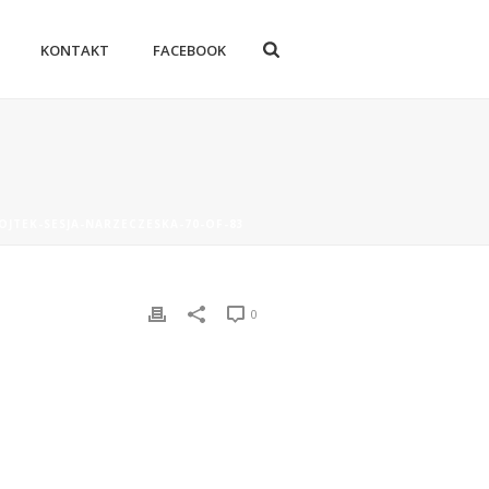
KONTAKT
FACEBOOK
JTEK-SESJA-NARZECZESKA-70-OF-83
0