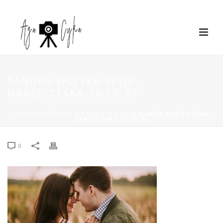
SANDRA-WOJTEK-SESJA-
NARZECZESKA-78-OF-83
STRONA GŁÓWNA
»
SANDRA & WOJTEK
»
SANDRA-WOJTEK-SESJA-
NARZECZESKA-78-OF-83
0