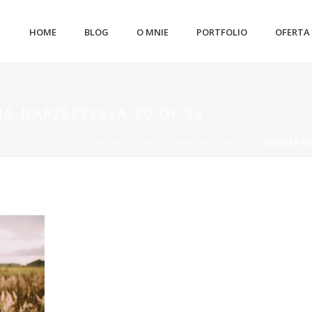
HOME
BLOG
O MNIE
PORTFOLIO
OFERTA
JA-NARZECZESKA-80-OF-83
STRONA GŁÓWNA
»
SANDRA & WOJTEK
»
SANDRA-WO