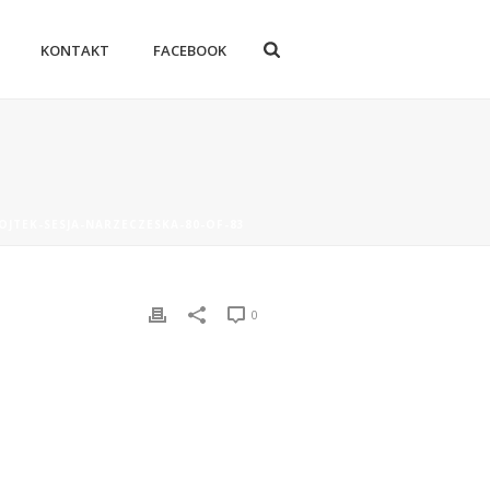
KONTAKT
FACEBOOK
JTEK-SESJA-NARZECZESKA-80-OF-83
0