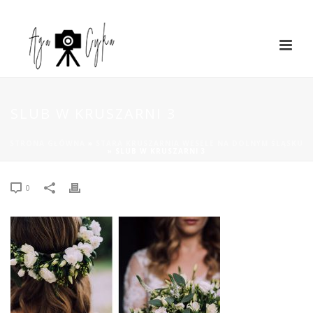
SLUB W KRUSZARNI 3
STRONA GŁÓWNA
»
STARA KRUSZARNIA WESELE NA DOLNYM ŚLĄSKU
»
SLUB W KRUSZARNI 3
0