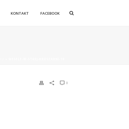
KONTAKT
FACEBOOK
SKU
»
WESELE-W-STAEJ-KRUSZARNI-10
0