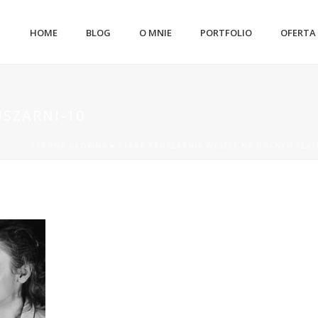
HOME
BLOG
O MNIE
PORTFOLIO
OFERTA
USZARNI-10
STRONA GŁÓWNA
»
STARA KRUSZARNIA WESELE NA DOLNYM ŚLĄ