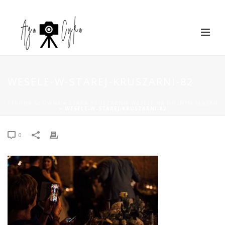
WESELE-W-STAREJ-KRUSZARNI-82
STRONA GŁÓWNA
»
STARA KRUSZARNIA WESELE NA DOLNYM ŚLĄSKU
»
WESELE-W-STAREJ-KRUSZARNI-82
0